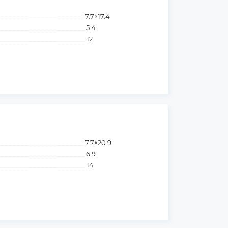
7.7×17.4
5.4
12
7.7×20.9
6.9
14