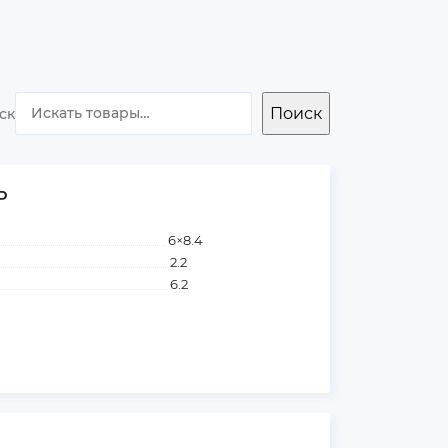
Поиск
ск
Р
6×8.4
2.2
6.2