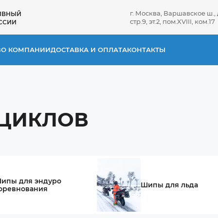
г. Москва, Варшавское ш., д
ИВНЫЙ
стр.9, эт.2, пом.XVIII, ком.17
ССИИ
В
О КОМПАНИИ
ДОСТАВКА И ОПЛАТА
КОНТАКТЫ
ЦИКЛОВ
ипы для эндуро
Шипы для льда
оревнования