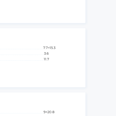
7.7×15.3
3.6
11.7
9×20.8