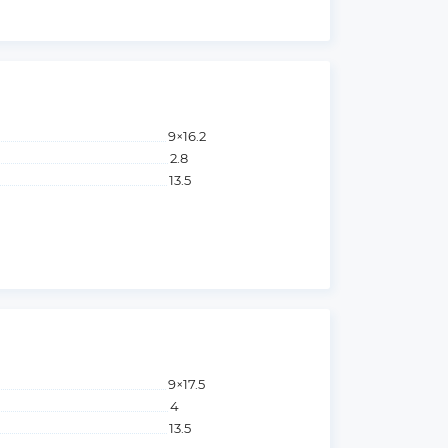
9×16.2
2.8
13.5
9×17.5
4
13.5