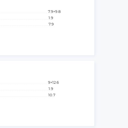
7.9×9.8
1.9
7.9
9×12.6
1.9
10.7