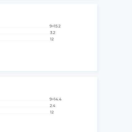
9×15.2
3.2
12
9×14.4
2.4
12