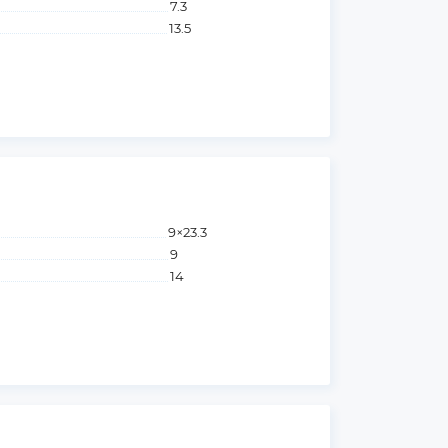
7.3
13.5
9×23.3
9
14